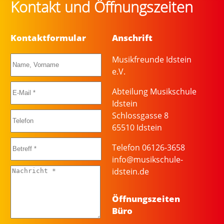
Kontakt und Öffnungszeiten
Kontaktformular
Anschrift
Musikfreunde Idstein
e.V.
Abteilung Musikschule
Idstein
Schlossgasse 8
65510 Idstein
Telefon 06126-3658
info@musikschule-
idstein.de
Öffnungszeiten
Büro