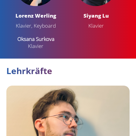
Lorenz Werling
Siyang Lu
Klavier, Keyboard
Klavier
Oksana Surkova
Klavier
Lehrkräfte