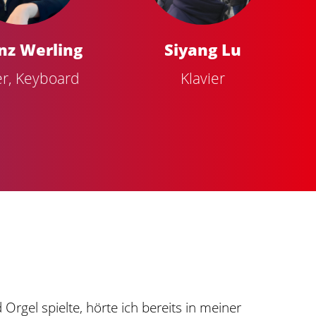
nz Werling
Siyang Lu
er, Keyboard
Klavier
Orgel spielte, hörte ich bereits in meiner