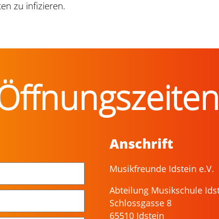
en zu infizieren.
Öffnungszeite
Anschrift
Musikfreunde Idstein e.V.
Abteilung Musikschule Ids
Schlossgasse 8
65510 Idstein