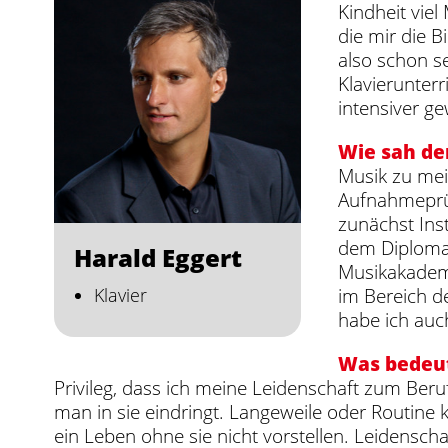
Kindheit vie
die mir die 
also schon s
Klavierunter
intensiver ge
Wie sah de
Musik zu mei
Aufnahmeprüf
zunächst Ins
dem Diplomab
Harald Eggert
Musikakademi
im Bereich d
Klavier
habe ich auc
Was bedeut
Privileg, dass ich meine Leidenschaft zum Beru
man in sie eindringt. Langeweile oder Routine
ein Leben ohne sie nicht vorstellen. Leidensch