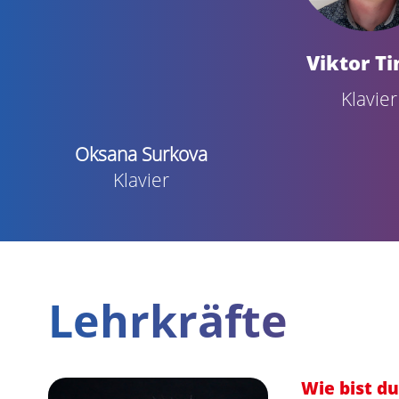
Viktor T
Klavier
Oksana Surkova
Klavier
Lehrkräfte
Wie bist d