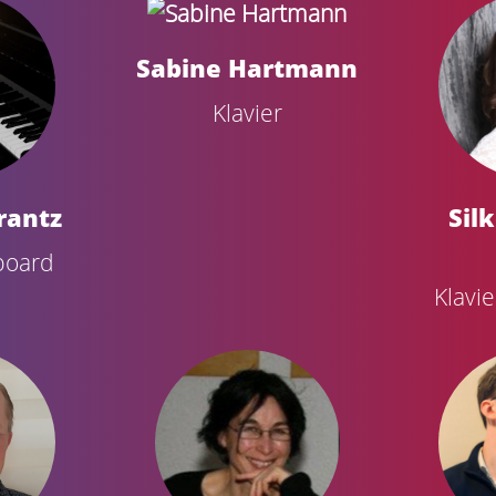
Sabine Hartmann
Klavier
rantz
Sil
yboard
Klavi