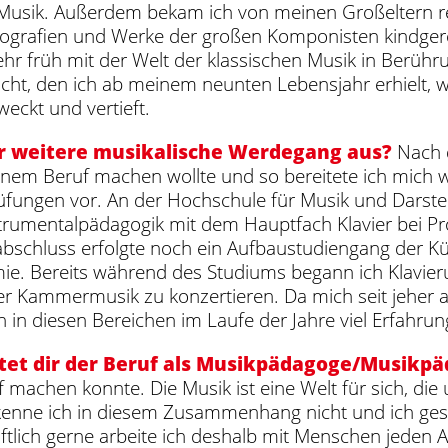
l Musik. Außerdem bekam ich von meinen Großeltern r
Biografien und Werke der großen Komponisten kindgere
ehr früh mit der Welt der klassischen Musik in Ber
richt, den ich ab meinem neunten Lebensjahr erhielt, 
weckt und vertieft.
r weitere musikalische Werdegang aus?
Nach d
nem Beruf machen wollte und so bereitete ich mich w
ungen vor. An der Hochschule für Musik und Darstell
trumentalpädagogik mit dem Hauptfach Klavier bei Prof
schluss erfolgte noch ein Aufbaustudiengang der Kü
e. Bereits während des Studiums begann ich Klavieru
er Kammermusik zu konzertieren. Da mich seit jeher au
h in diesen Bereichen im Laufe der Jahre viel Erfahr
et dir der Beruf als Musikpädagoge/Musikpä
f machen konnte. Die Musik ist eine Welt für sich, die
 kenne ich in diesem Zusammenhang nicht und ich ges
aftlich gerne arbeite ich deshalb mit Menschen jeden