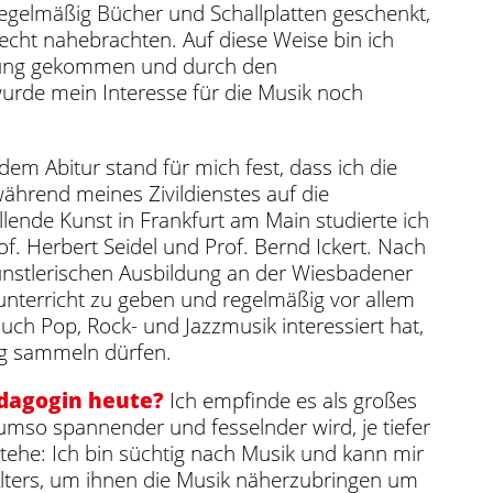
egelmäßig Bücher und Schallplatten geschenkt,
cht nahebrachten. Auf diese Weise bin ich
ührung gekommen und durch den
wurde mein Interesse für die Musik noch
em Abitur stand für mich fest, dass ich die
ährend meines Zivildienstes auf die
ende Kunst in Frankfurt am Main studierte ich
. Herbert Seidel und Prof. Bernd Ickert. Nach
nstlerischen Ausbildung an der Wiesbadener
nterricht zu geben und regelmäßig vor allem
ch Pop, Rock- und Jazzmusik interessiert hat,
ung sammeln dürfen.
dagogin heute?
Ich empfinde es als großes
 umso spannender und fesselnder wird, je tiefer
tehe: Ich bin süchtig nach Musik und kann mir
 Alters, um ihnen die Musik näherzubringen um