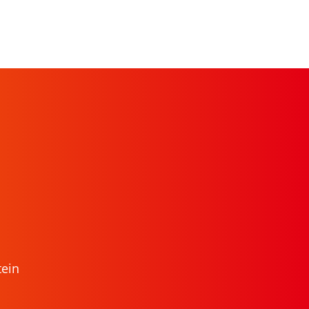
n
tein