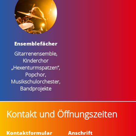
Ensemble­fächer
Gitarrenensemble,
Kinderchor
„Hexenturmspatzen“,
Popchor,
Musikschulorchester,
Bandprojekte
Kontakt und Öffnungszeiten
Kontaktformular
Anschrift