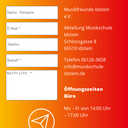
Musikfreunde Idstein
e.V.
Abteilung Musikschule
Idstein
Schlossgasse 8
65510 Idstein
Telefon 06126-3658
info@musikschule-
idstein.de
Öffnungszeiten
Büro
Mo – Fr von 14:00 Uhr
– 17:00 Uhr