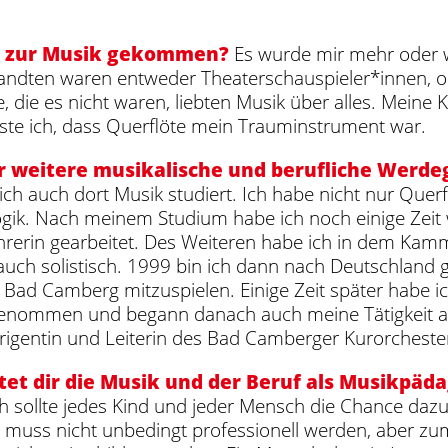
u zur Musik gekommen?
Es wurde mir mehr oder we
ndten waren entweder Theaterschauspieler*innen, od
e, die es nicht waren, liebten Musik über alles. Mein
ste ich, dass Querflöte mein Trauminstrument war.
r weitere musikalische und berufliche Werde
ch auch dort Musik studiert. Ich habe nicht nur Querf
ik. Nach meinem Studium habe ich noch einige Zeit 
hrerin gearbeitet. Des Weiteren habe ich in dem Ka
 auch solistisch. 1999 bin ich dann nach Deutschlan
Bad Camberg mitzuspielen. Einige Zeit später habe ic
nommen und begann danach auch meine Tätigkeit an d
igentin und Leiterin des Bad Camberger Kurorcheste
et dir die Musik und der Beruf als Musikpä
 sollte jedes Kind und jeder Mensch die Chance dazu 
muss nicht unbedingt professionell werden, aber zumi