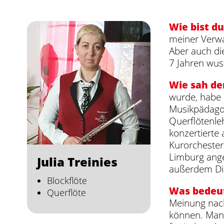
Wie bist d
meiner Verwa
Aber auch di
7 Jahren wus
Wie sah de
wurde, habe i
Musikpädagog
Querflötenle
konzertierte
Kurorchester 
Limburg ange
Julia Treinies
außerdem Dir
Blockflöte
Was bedeut
Querflöte
Meinung nach
können. Man 