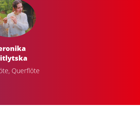
eronika
itlytska
öte, Querflöte