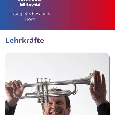
Miliavski
Trompete, Posaune,
Horn
Lehrkräfte