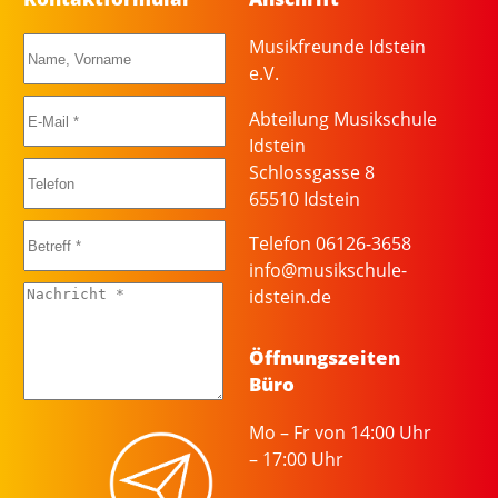
Musikfreunde Idstein
e.V.
Abteilung Musikschule
Idstein
Schlossgasse 8
65510 Idstein
Telefon 06126-3658
info@musikschule-
idstein.de
Öffnungszeiten
Büro
Mo – Fr von 14:00 Uhr
– 17:00 Uhr